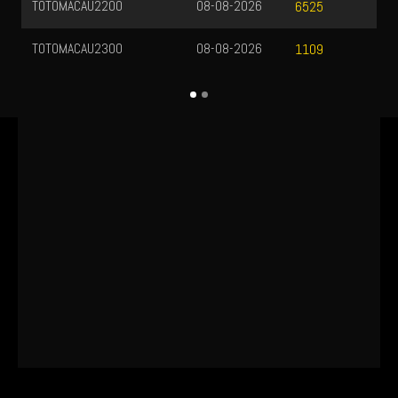
TOTOMACAU2200
08-08-2026
6525
TOTOMACAU2300
08-08-2026
1109