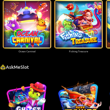
FastSpin
Ocean Carnival
Fishing Treasure
AskMeSlot