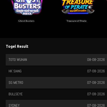
Ghost Busters
Treasure of Pirate
Togel Result
TOTOMACAU0000
08-08-2026
CHINA
07-08-2026
SINGAPORE
05-08-2026