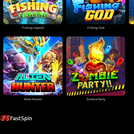
Fishing Legend
Fishing God
Alien Hunter
Zombie Party