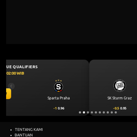
UEFA CHAMPIONS LEAGUE QUALIFIER
August 12, 2026 — 01:30 WIB
0 : 0
Previous
BET NOW
SK Sturm Graz
-0.5
0.95