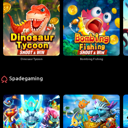
Royal Fishing
Boom Legend
Dinosaur Tycoon
Bombing Fishing
Spadegaming