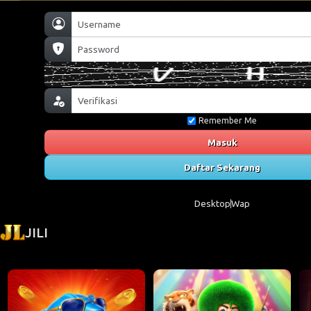
TOGEL
SLOT
LIVE CASINO
SPORT
ARCADE
SABU
Remember Me
Masuk
Daftar Sekarang
Desktop
Wap
JILI