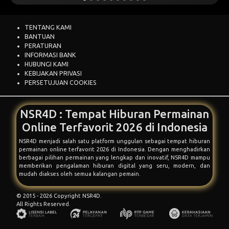
TENTANG KAMI
BANTUAN
PERATURAN
INFORMASI BANK
HUBUNGI KAMI
KEBIJAKAN PRIVASI
PERSETUJUAN COOKIES
NSR4D : Tempat Hiburan Permainan
Online Terfavorit 2026 di Indonesia
NSR4D
menjadi salah satu platform unggulan sebagai tempat hiburan
permainan online terfavorit 2026 di Indonesia. Dengan menghadirkan
berbagai pilihan permainan yang lengkap dan inovatif, NSR4D mampu
memberikan pengalaman hiburan digital yang seru, modern, dan
mudah diakses oleh semua kalangan pemain.
© 2015 - 2026 Copyright NSR4D.
All Rights Reserved.