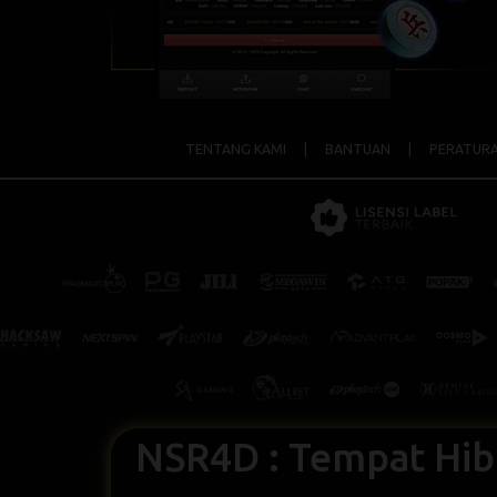
TENTANG KAMI
|
BANTUAN
|
PERATUR
NSR4D : Tempat Hib