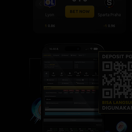
Previous
BET NOW
SK Sturm
Slova
aha
Fenerbahce
Graz
Bratisl
-0.5
0.95
0.5
0.87
0.5
0.